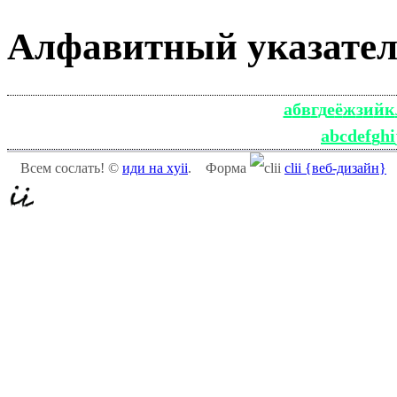
Алфавитный указате
а
б
в
г
д
е
ё
ж
з
и
й
к
a
b
c
d
e
f
g
h
i
Всем сослать! ©
иди на xyii
.
Форма
clii {веб-дизайн}
C