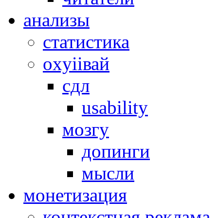
анализы
статистика
оxyiiвай
сдл
usability
мозгу
допинги
мысли
монетизация
контекстная реклама