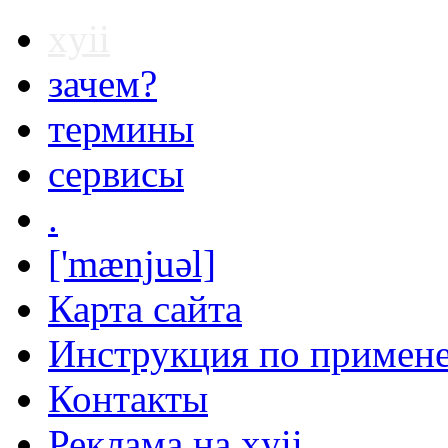
xyii
зачем?
термины
сервисы
.
['mænjuəl]
Карта сайта
Инструкция по примен
Контакты
Реклама на xyii