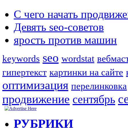
С чего начать продвиже
Девять seo-советов
ярость против машин
seo
keywords
wordstat
вебмас
гипертекст
картинки на сайте
оптимизация
перелинковка
с
продвижение
сентябрь
РУБРИКИ