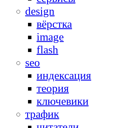
design
вёрстка
image
flash
seo
индексация
теория
ключевики
трафик
читатели